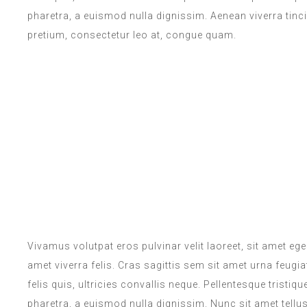
pharetra, a euismod nulla dignissim. Aenean viverra tinc
pretium, consectetur leo at, congue quam.
ROOM SERVICE
Vivamus volutpat eros pulvinar velit laoreet, sit amet ege
amet viverra felis. Cras sagittis sem sit amet urna feug
felis quis, ultricies convallis neque. Pellentesque tristi
pharetra, a euismod nulla dignissim. Nunc sit amet tellu