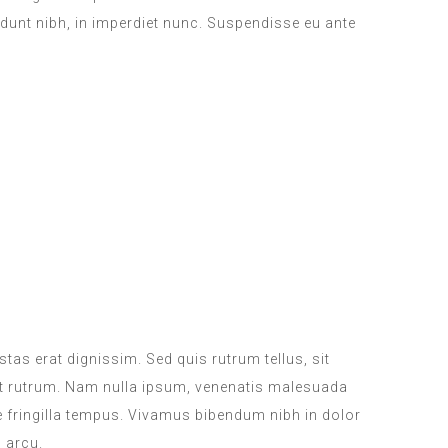
idunt nibh, in imperdiet nunc. Suspendisse eu ante
DAILY SANITATION
stas erat dignissim. Sed quis rutrum tellus, sit
iat rutrum. Nam nulla ipsum, venenatis malesuada
que fringilla tempus. Vivamus bibendum nibh in dolor
s arcu.