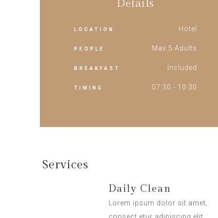
Details
Hotel
LOCATION
Max 5 Adults
PEOPLE
Included
BREAKFAST
07:30 - 10:30
TIMING
Services
Daily Clean
Lorem ipsum dolor sit amet,
consect etur adipiscing elit.