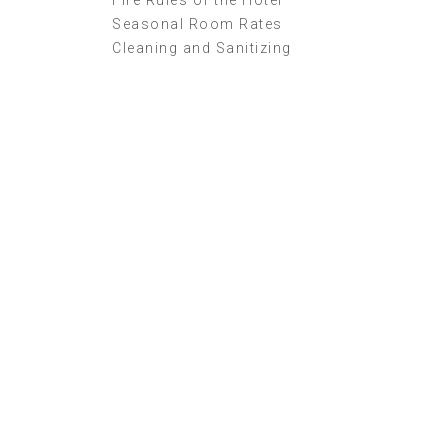
Fire Rules of the Hotel
Seasonal Room Rates
Cleaning and Sanitizing
Supper Promo
HOTEL MANAGER